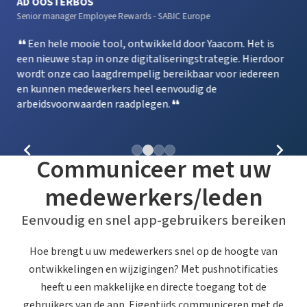
AD OOSTERBOS
KA
Senior manager Employee Rewards
-
SABIC Europe
Mana
Een hele mooie tool, ontwikkeld door Yaacom. Het is
D
en
een nieuwe stap in onze digitaliseringstrategie. Hierdoor
om 
wordt onze cao laagdrempelig bereikbaar voor iedereen
ste
en kunnen medewerkers heel eenvoudig de
arbeidsvoorwaarden raadplegen.
Communiceer met uw
medewerkers/leden
Eenvoudig en snel app-gebruikers bereiken
Hoe brengt u uw medewerkers snel op de hoogte van
ontwikkelingen en wijzigingen? Met pushnotificaties
heeft u een makkelijke en directe toegang tot de
gebruikers van de app. Eigentijds communiceren met de